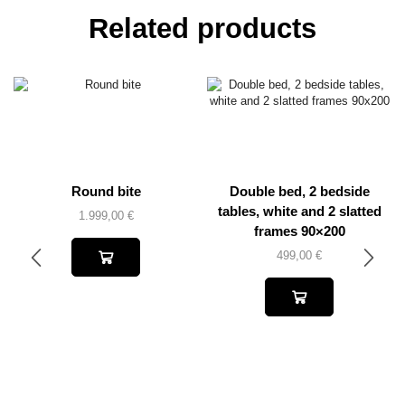
Related products
Round bite
Double bed, 2 bedside
tables, white and 2 slatted
1.999,00
€
frames 90×200
499,00
€