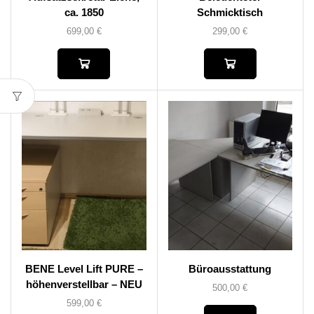
ca. 1850
Schmicktisch
699,00
€
299,00
€
BENE Level Lift PURE –
Büroausstattung
höhenverstellbar – NEU
500,00
€
599,00
€