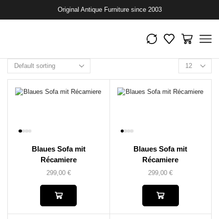
Original Antique Furniture since 2003
Blaues Sofa mit
Blaues Sofa mit
Récamiere
Récamiere
299,00
€
299,00
€