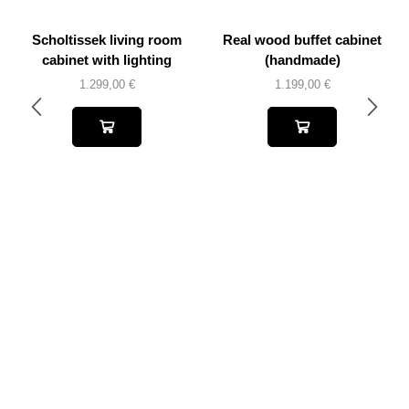
Scholtissek living room
Real wood buffet cabinet
cabinet with lighting
(handmade)
1.299,00
€
1.199,00
€